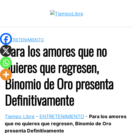
Skip
to
content
ENTRETENIMIENTO
Para los amores que no
quieres que regresen,
Binomio de Oro presenta
Definitivamente
Tiempo Libre
-
ENTRETENIMIENTO
-
Para los amores
que no quieres que regresen, Binomio de Oro
presenta Definitivamente