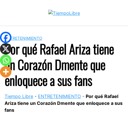
Skip
to
content
ENTRETENIMIENTO
Por qué Rafael Ariza tiene
un Corazón Dmente que
enloquece a sus fans
Tiempo Libre
-
ENTRETENIMIENTO
-
Por qué Rafael
Ariza tiene un Corazón Dmente que enloquece a sus
fans