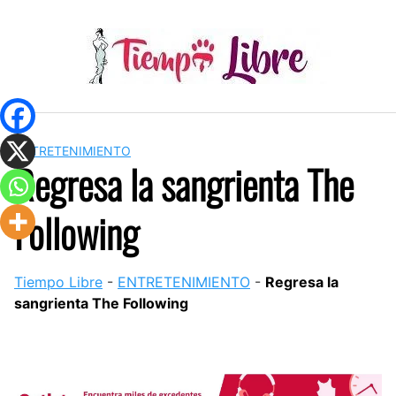
Skip
to
content
ENTRETENIMIENTO
Regresa la sangrienta The
Following
Tiempo Libre
-
ENTRETENIMIENTO
-
Regresa la
sangrienta The Following