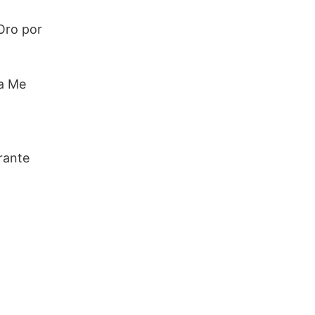
 Oro por
ma Me
rante