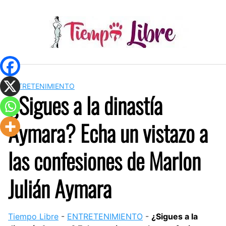
Skip
to
content
ENTRETENIMIENTO
¿Sigues a la dinastía
Aymara? Echa un vistazo a
las confesiones de Marlon
Julián Aymara
Tiempo Libre
-
ENTRETENIMIENTO
-
¿Sigues a la