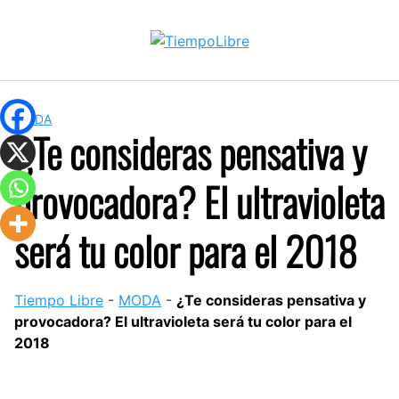
Skip
to
content
MODA
¿Te consideras pensativa y
provocadora? El ultravioleta
será tu color para el 2018
Tiempo Libre
-
MODA
-
¿Te consideras pensativa y
provocadora? El ultravioleta será tu color para el
2018