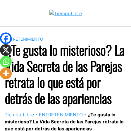
Skip
to
content
ENTRETENIMIENTO
¿Te gusta lo misterioso? La
Vida Secreta de las Parejas
retrata lo que está por
detrás de las apariencias
Tiempo Libre
-
ENTRETENIMIENTO
-
¿Te gusta lo
misterioso? La Vida Secreta de las Parejas retrata lo
que está por detrás de las apariencias