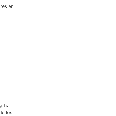
ares en
g
, ha
do los