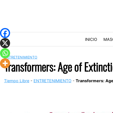
Skip
to
content
INICIO
MAS
ENTRETENIMIENTO
Transformers: Age of Extinctio
Tiempo Libre
-
ENTRETENIMIENTO
-
Transformers: Age o