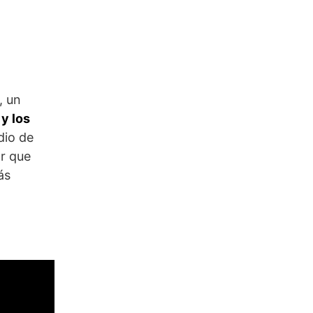
, un
y los
dio de
r que
ás