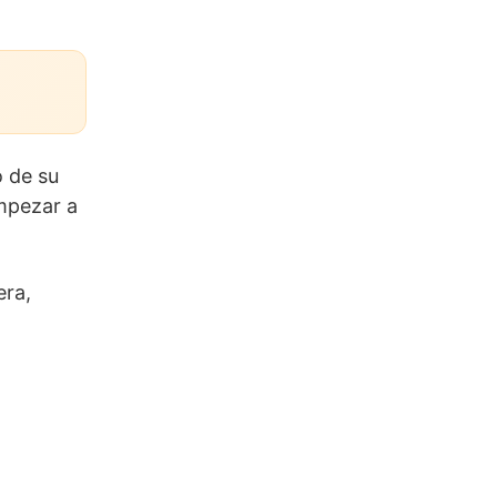
o de su
mpezar a
era,