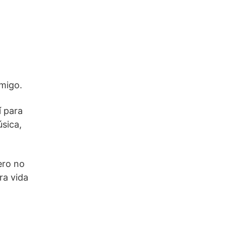
nmigo.
í para
úsica,
ero no
ra vida