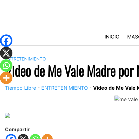
Skip
to
content
INICIO
MAS
ENTRETENIMIENTO
Video de Me Vale Madre por N
Tiempo Libre
-
ENTRETENIMIENTO
-
Video de Me Vale M
Compartir