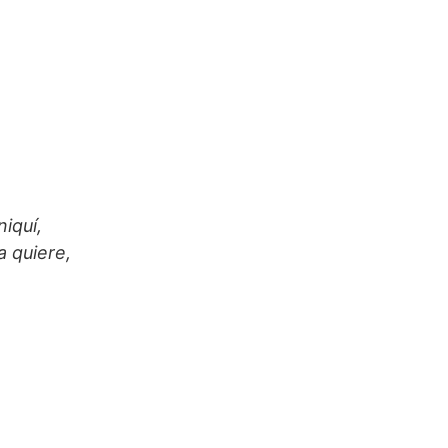
iquí,
a quiere,