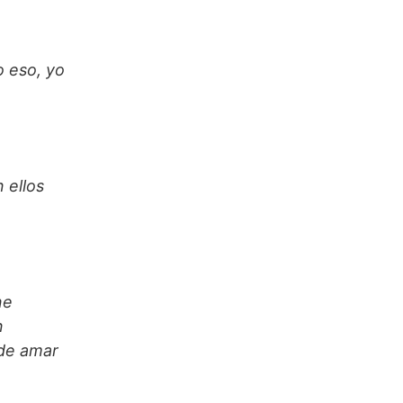
o eso, yo
 ellos
ne
n
 de amar