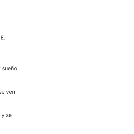
RE.
r sueño
se ven
 y se