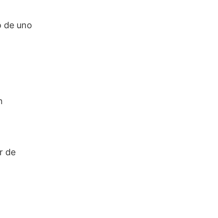
o de uno
n
r de