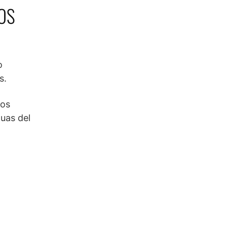
VOS
o
s.
Dos
uas del