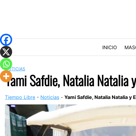
Skip
to
content
INICIO
MAS
NOTICIAS
Yami Safdie, Natalia Natalia 
Tiempo Libre
-
Noticias
-
Yami Safdie, Natalia Natalia y