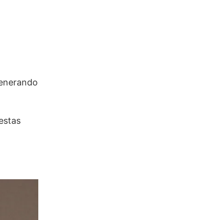
generando
 estas