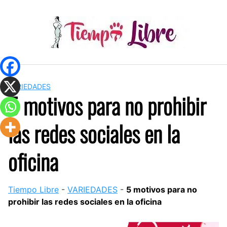
Skip
to
content
VARIEDADES
5 motivos para no prohibir
las redes sociales en la
oficina
Tiempo Libre
-
VARIEDADES
-
5 motivos para no
prohibir las redes sociales en la oficina