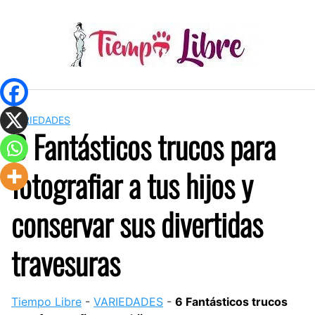
Skip
to
content
VARIEDADES
6 Fantásticos trucos para
fotografiar a tus hijos y
conservar sus divertidas
travesuras
Tiempo Libre
-
VARIEDADES
-
6 Fantásticos trucos