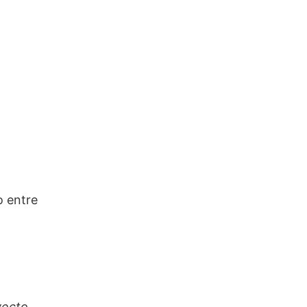
o entre
yecto