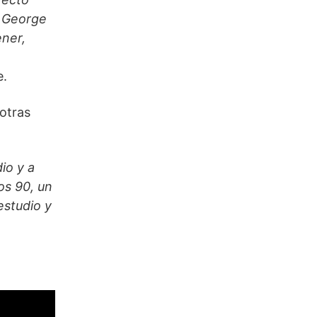
r George
ener,
e.
 otras
io y a
os 90, un
estudio y