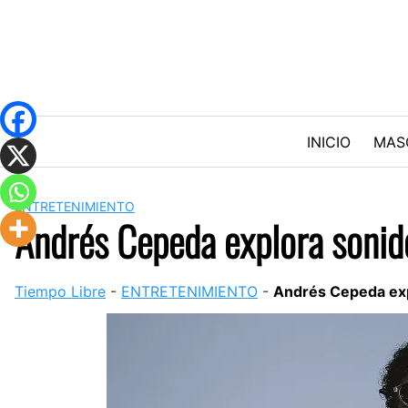
Skip
to
content
INICIO
MAS
ENTRETENIMIENTO
Andrés Cepeda explora sonido
Tiempo Libre
-
ENTRETENIMIENTO
-
Andrés Cepeda exp