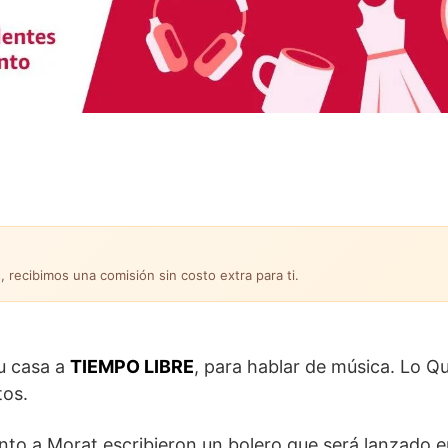
, recibimos una comisión sin costo extra para ti.
u casa a
TIEMPO LIBRE
, para hablar de música. Lo Q
tos.
nto a Morat escribieron un bolero que será lanzado en