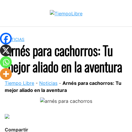
Skip
to
content
NOTICIAS
Arnés para cachorros: Tu
mejor aliado en la aventura
Tiempo Libre
-
Noticias
-
Arnés para cachorros: Tu
mejor aliado en la aventura
Compartir