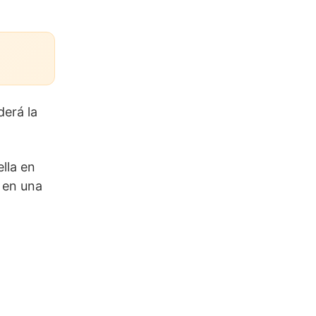
derá la
ella en
 en una