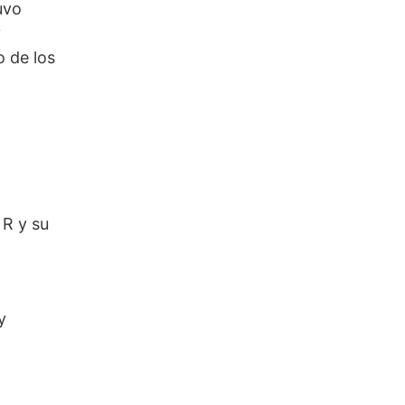
uvo
y
o de los
 R y su
y