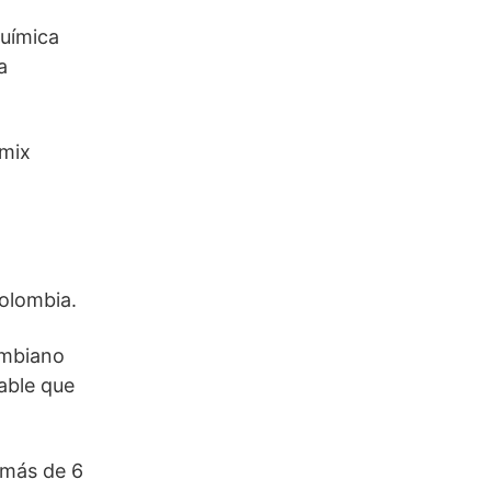
química
a
emix
Colombia.
ombiano
able que
 más de 6