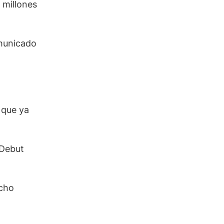
 millones
omunicado
 que ya
 Debut
ocho