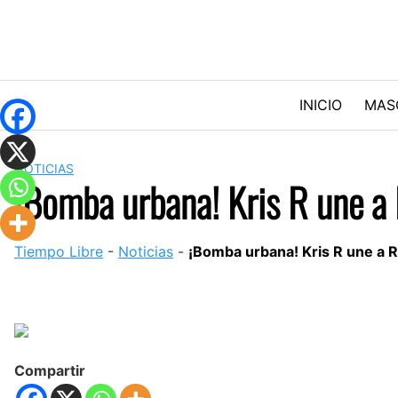
Skip
to
content
INICIO
MAS
NOTICIAS
¡Bomba urbana! Kris R une a 
Tiempo Libre
-
Noticias
-
¡Bomba urbana! Kris R une a R
Compartir