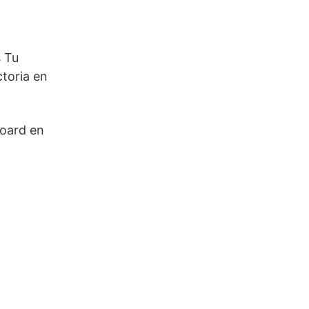
s Tu
ctoria en
board en