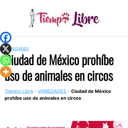
Skip
to
content
VARIEDADES
Ciudad de México prohíbe
uso de animales en circos
Tiempo Libre
-
VARIEDADES
-
Ciudad de México
prohíbe uso de animales en circos