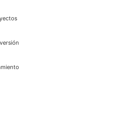
oyectos
nversión
ramiento