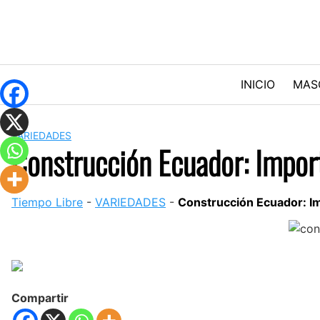
Skip
to
content
INICIO
MAS
VARIEDADES
Construcción Ecuador: Import
Tiempo Libre
-
VARIEDADES
-
Construcción Ecuador: Im
Compartir