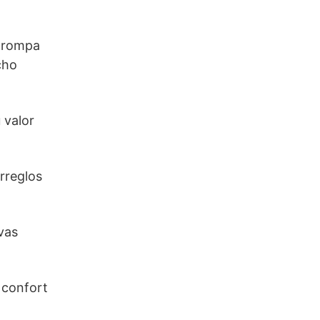
e rompa
cho
 valor
rreglos
vas
 confort