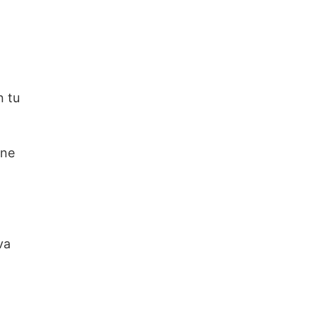
n tu
ine
va