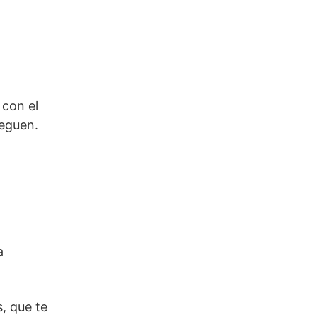
 con el
reguen.
a
, que te