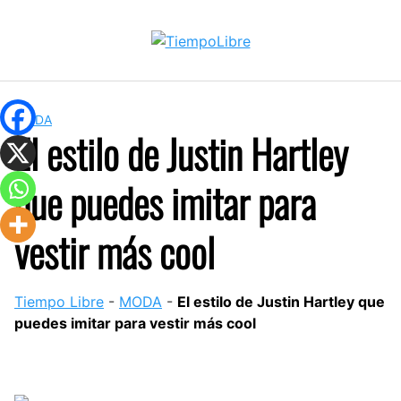
Skip
to
content
MODA
El estilo de Justin Hartley
que puedes imitar para
vestir más cool
Tiempo Libre
-
MODA
-
El estilo de Justin Hartley que
puedes imitar para vestir más cool