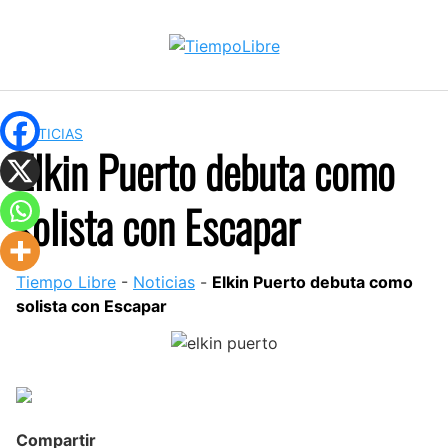
Skip
to
content
NOTICIAS
Elkin Puerto debuta como
solista con Escapar
Tiempo Libre
-
Noticias
-
Elkin Puerto debuta como
solista con Escapar
Compartir