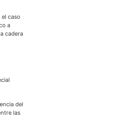
 el caso
co a
la cadera
cial
encia del
ntre las