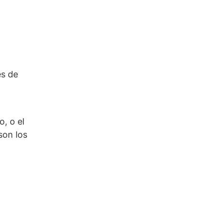
es de
, o el
son los