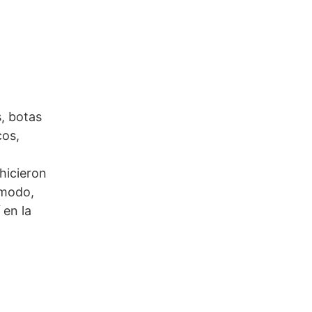
, botas
cos,
hicieron
ómodo,
 en la