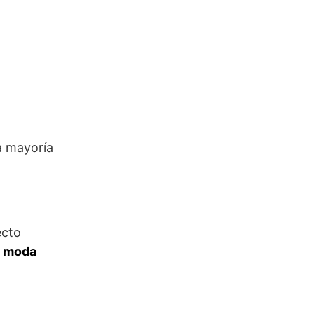
a mayoría
ecto
e
moda