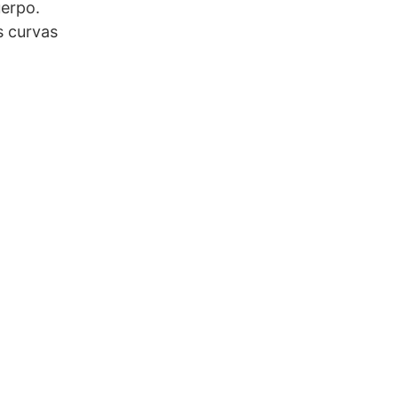
uerpo.
s curvas