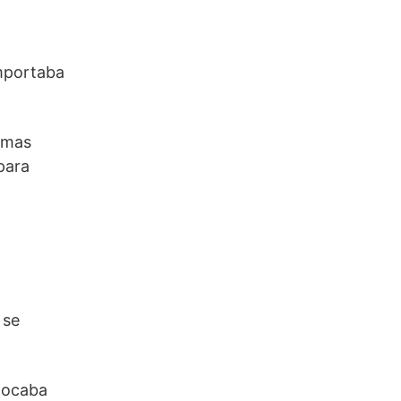
importaba
r mas
para
 se
locaba