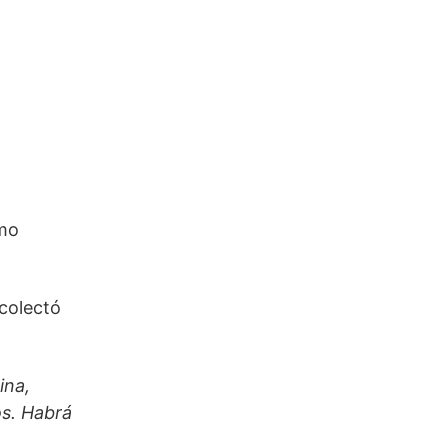
omo
ecolectó
ina,
os. Habrá