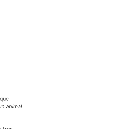
 que
un animal
r tres