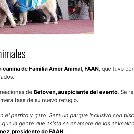
nimales
a canina de Familia Amor Animal, FAAN
, que tuvo c
tados.
 creaciones de
Betoven, auspiciante del evento
. Se r
imera fase de su nuevo refugio.
 el perrito y gato. Será un parque inclusivo con pisc
rá que la gente que asista se enamore de los animalit
mez, presidente de FAAN
.