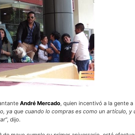
cantante
André Mercado
, quien incentivó a la gente a
yo, ya que cuando lo compras es como un artículo, y 
ar
”, dijo.
9 de mayo cumple su primer aniversario, está efectua