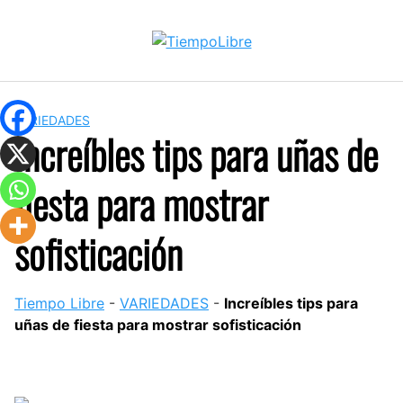
Skip
to
content
VARIEDADES
Increíbles tips para uñas de
fiesta para mostrar
sofisticación
Tiempo Libre
-
VARIEDADES
-
Increíbles tips para
uñas de fiesta para mostrar sofisticación