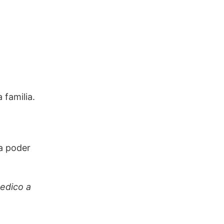
familia.
ra poder
dedico a