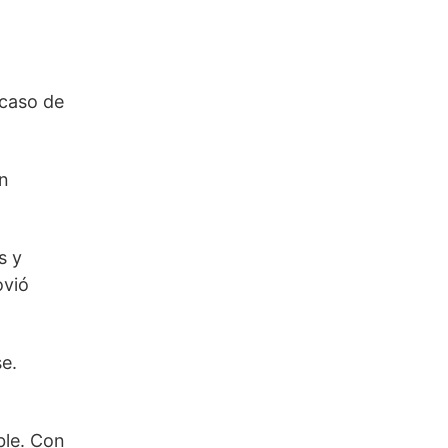
 caso de
an
s y
ovió
e.
ble. Con