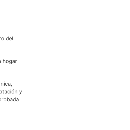
ro del
n hogar
nica,
ptación y
aprobada