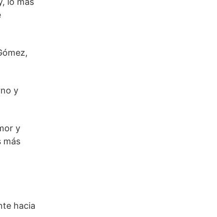
y, lo más
e
 Gómez,
rno y
amor y
s más
nte hacia