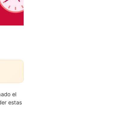
nado el
der estas