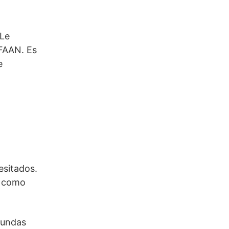
 Le
 FAAN. Es
e
esitados.
, como
fundas