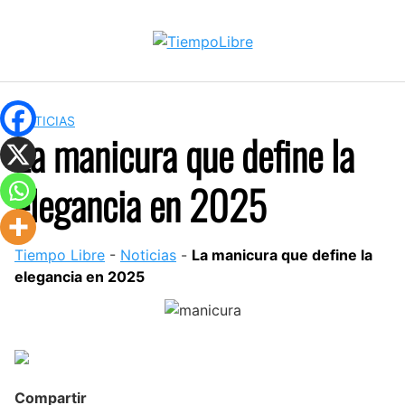
Skip
to
content
NOTICIAS
La manicura que define la
elegancia en 2025
Tiempo Libre
-
Noticias
-
La manicura que define la
elegancia en 2025
Compartir