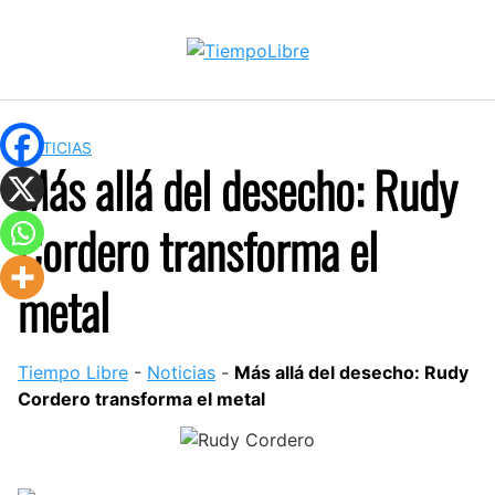
Skip
to
content
NOTICIAS
Más allá del desecho: Rudy
Cordero transforma el
metal
Tiempo Libre
-
Noticias
-
Más allá del desecho: Rudy
Cordero transforma el metal