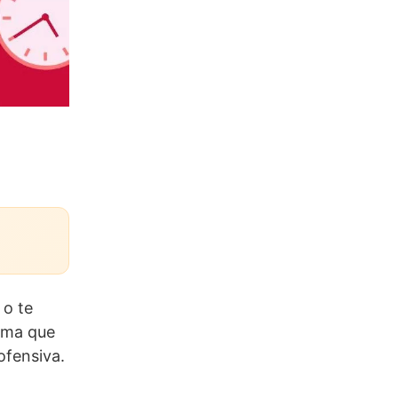
 o te
arma que
ofensiva.