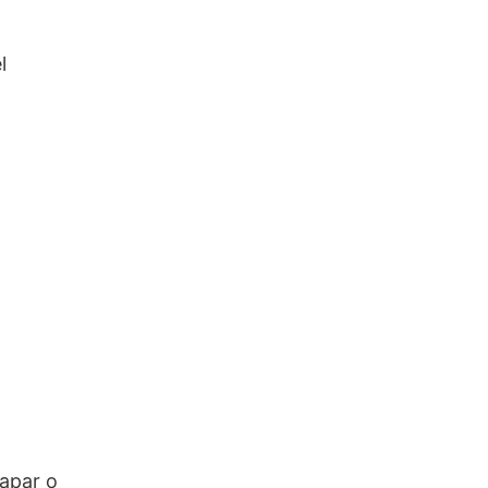
l
capar o