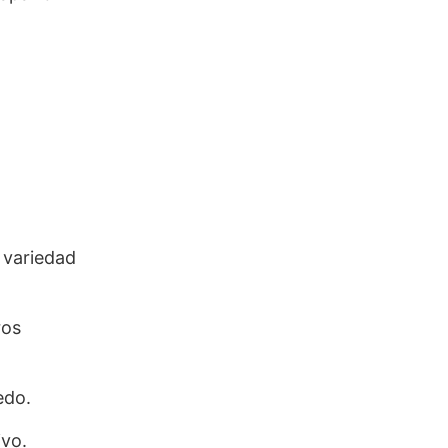
 variedad
ros
edo.
ivo.