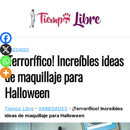
Skip
to
content
VARIEDADES
¡Terrorífico! Increíbles ideas
de maquillaje para
Halloween
Tiempo Libre
-
VARIEDADES
-
¡Terrorífico! Increíbles
ideas de maquillaje para Halloween