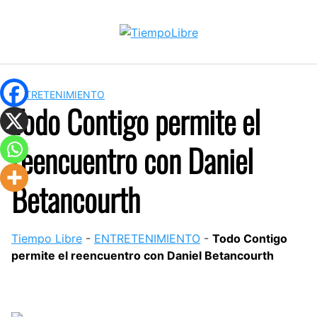
Skip
to
content
ENTRETENIMIENTO
Todo Contigo permite el
reencuentro con Daniel
Betancourth
Tiempo Libre
-
ENTRETENIMIENTO
-
Todo Contigo
permite el reencuentro con Daniel Betancourth