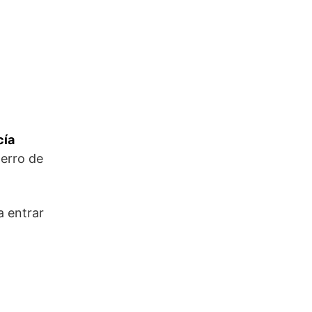
cía
perro de
a entrar