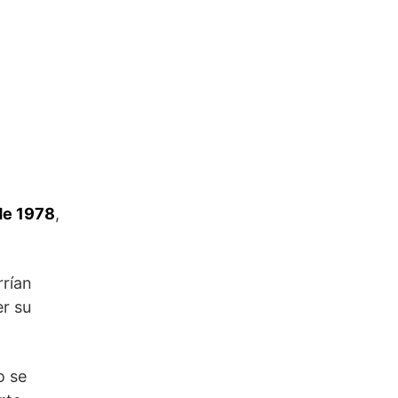
de 1978
,
rrían
er su
o se