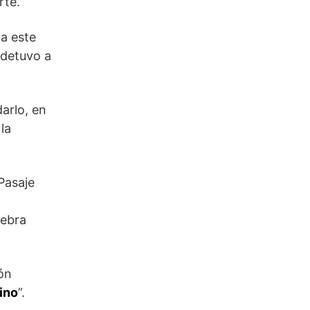
rte.
 a este
 detuvo a
arlo, en
la
Pasaje
lebra
ión
ino
”.