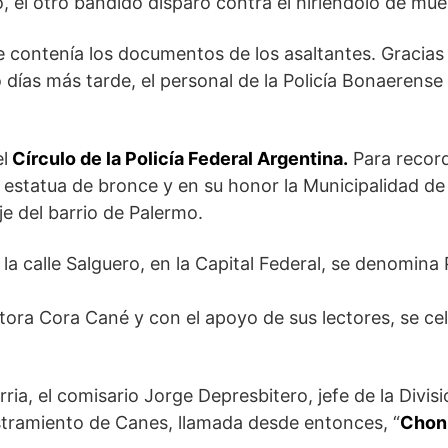
, el otro bandido disparó contra él hiriéndolo de mue
e contenía los documentos de los asaltantes. Gracias
o días más tarde, el personal de la Policía Bonaerense
l
Círculo de la Policía Federal Argentina.
Para record
a estatua de bronce y en su honor la Municipalidad de 
e del barrio de Palermo.
la calle Salguero, en la Capital Federal, se denomina 
ritora Cora Cané y con el apoyo de sus lectores, se ce
rria, el comisario Jorge Depresbitero, jefe de la Divis
estramiento de Canes, llamada desde entonces, “
Chon