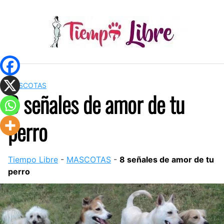
Skip
to
content
MASCOTAS
8 señales de amor de tu
perro
Tiempo Libre
-
MASCOTAS
-
8 señales de amor de tu
perro