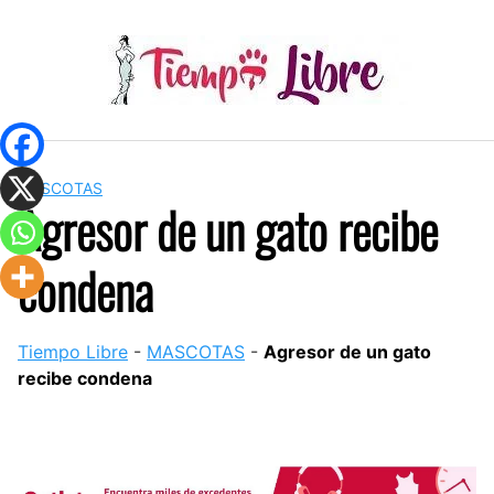
Skip
to
content
MASCOTAS
Agresor de un gato recibe
condena
Tiempo Libre
-
MASCOTAS
-
Agresor de un gato
recibe condena