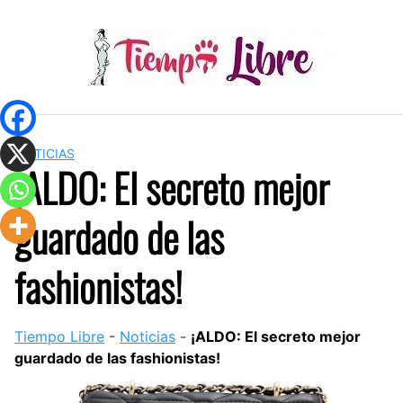
Skip
to
content
NOTICIAS
¡ALDO: El secreto mejor
guardado de las
fashionistas!
Tiempo Libre
-
Noticias
-
¡ALDO: El secreto mejor
guardado de las fashionistas!