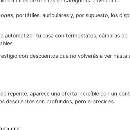
libera miles de ofertas en categorías clave como:
hones
, portátiles, auriculares y, por supuesto, los disp
ra automatizar tu casa con termostatos, cámaras de
ables.
restigio con descuentos que no volverás a ver hasta 
de repente, aparece una oferta increíble con un con
stos descuentos son profundos, pero el
stock
es