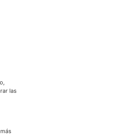
o,
rar las
s más