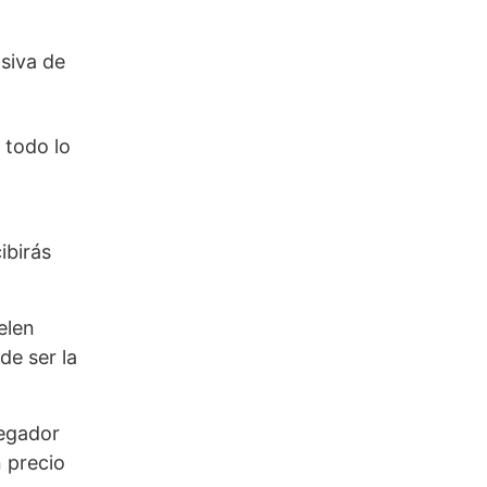
lsiva de
 todo lo
ibirás
elen
de ser la
vegador
n precio