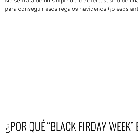
No se trata de un simple día de ofertas, sino de u
para conseguir esos regalos navideños (¡o esos anto
¿POR QUÉ “BLACK FIRDAY WEEK”