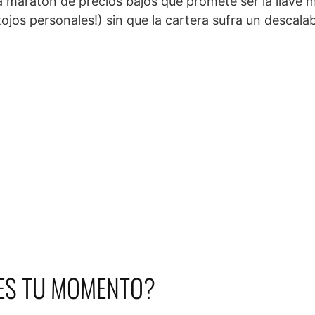
na maratón de precios bajos que promete ser la llave 
jos personales!) sin que la cartera sufra un descala
 ES TU MOMENTO?