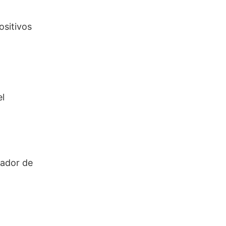
ositivos
el
tador de