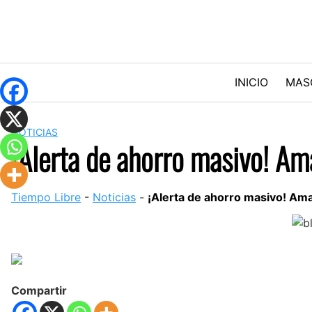
Skip
to
content
INICIO
MAS
NOTICIAS
¡Alerta de ahorro masivo! Am
Tiempo Libre
-
Noticias
-
¡Alerta de ahorro masivo! Am
Compartir