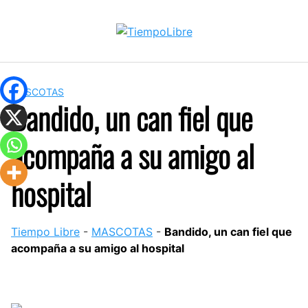
Skip
to
content
MASCOTAS
Bandido, un can fiel que
acompaña a su amigo al
hospital
Tiempo Libre
-
MASCOTAS
-
Bandido, un can fiel que
acompaña a su amigo al hospital