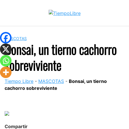
Skip
to
content
MASCOTAS
Bonsai, un tierno cachorro
sobreviviente
Tiempo Libre
-
MASCOTAS
-
Bonsai, un tierno
cachorro sobreviviente
Compartir