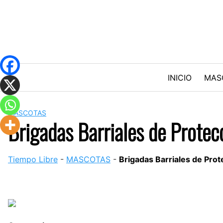
Skip
to
content
INICIO
MAS
MASCOTAS
Brigadas Barriales de Protecc
Tiempo Libre
-
MASCOTAS
-
Brigadas Barriales de Prote