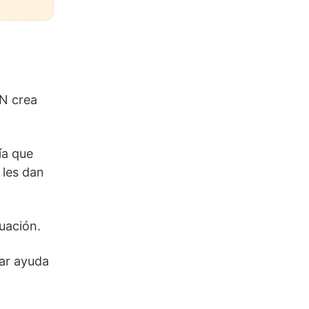
AN crea
ía que
 les dan
uación.
dar ayuda