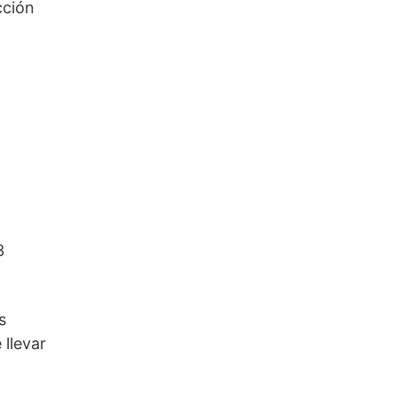
cción
3
s
llevar