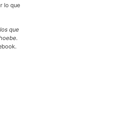
r lo que
 los que
Phoebe.
cebook.