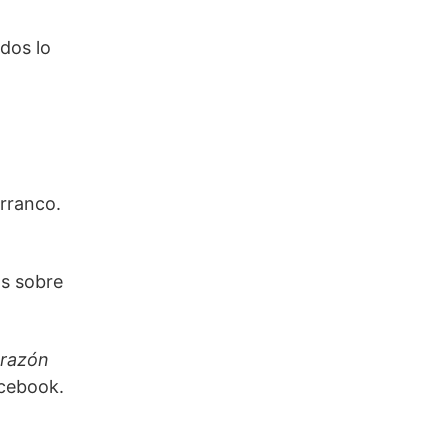
dos lo
arranco.
os sobre
orazón
acebook.