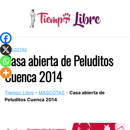
Skip
to
content
MASCOTAS
Casa abierta de Peluditos
Cuenca 2014
Tiempo Libre
-
MASCOTAS
-
Casa abierta de
Peluditos Cuenca 2014