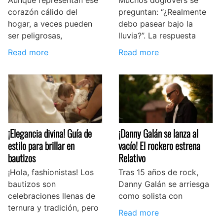
Aunque representan ese
Muchos doglovers se
corazón cálido del
preguntan: “¿Realmente
hogar, a veces pueden
debo pasear bajo la
ser peligrosas,
lluvia?”. La respuesta
Read more
Read more
¡Elegancia divina! Guía de
¡Danny Galán se lanza al
estilo para brillar en
vacío! El rockero estrena
bautizos
Relativo
¡Hola, fashionistas! Los
Tras 15 años de rock,
bautizos son
Danny Galán se arriesga
celebraciones llenas de
como solista con
ternura y tradición, pero
Read more