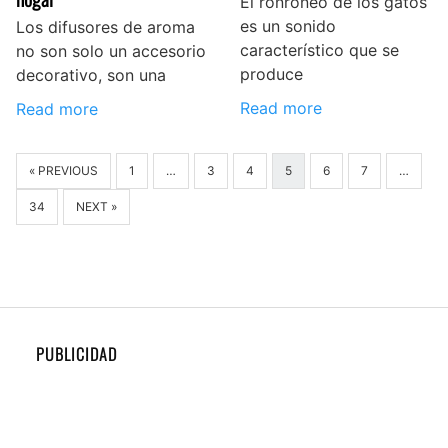
El ronroneo de los gatos
es un sonido
Los difusores de aroma
característico que se
no son solo un accesorio
produce
decorativo, son una
Read more
Read more
« PREVIOUS
1
…
3
4
5
6
7
…
34
NEXT »
PUBLICIDAD