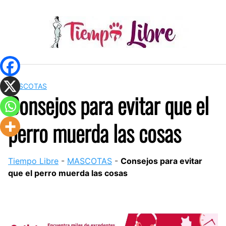
Skip
to
content
MASCOTAS
Consejos para evitar que el
perro muerda las cosas
Tiempo Libre
-
MASCOTAS
-
Consejos para evitar
que el perro muerda las cosas