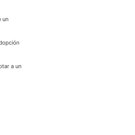
e un
adopción
ptar a un