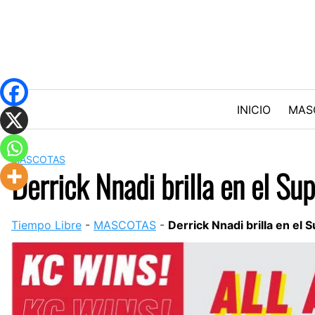
Skip
to
content
INICIO
MAS
MASCOTAS
Derrick Nnadi brilla en el Su
Tiempo Libre
-
MASCOTAS
-
Derrick Nnadi brilla en el