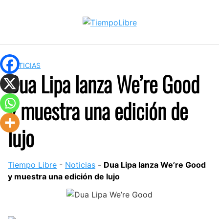
Skip
to
content
NOTICIAS
Dua Lipa lanza We’re Good
y muestra una edición de
lujo
Tiempo Libre
-
Noticias
-
Dua Lipa lanza We’re Good
y muestra una edición de lujo