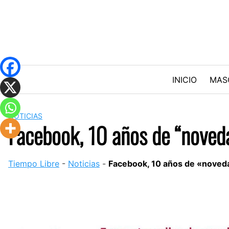
Skip
to
content
INICIO
MAS
NOTICIAS
Facebook, 10 años de “noved
Tiempo Libre
-
Noticias
-
Facebook, 10 años de «nove