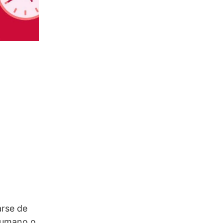
arse de
 humano o