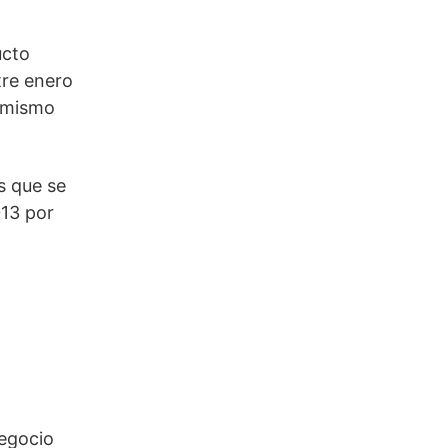
ucto
tre enero
o mismo
s que se
13 por
negocio