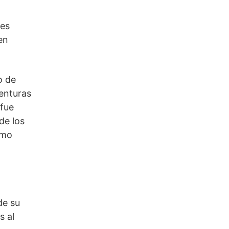
nes
en
o de
venturas
 fue
de los
omo
de su
s al