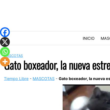
Skip
to
content
INICIO
MAS
MASCOTAS
Gato boxeador, la nueva estr
Tiempo Libre
-
MASCOTAS
-
Gato boxeador, la nueva es