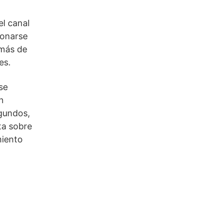
l canal
ionarse
 más de
es.
se
n
egundos,
ta sobre
miento