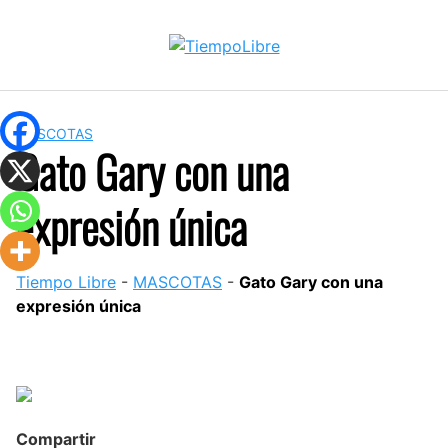
Skip
to
content
MASCOTAS
Gato Gary con una
expresión única
Tiempo Libre
-
MASCOTAS
-
Gato Gary con una
expresión única
Compartir