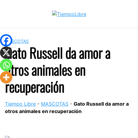
Skip
to
content
MASCOTAS
Gato Russell da amor a
otros animales en
recuperación
Tiempo Libre
-
MASCOTAS
-
Gato Russell da amor a
otros animales en recuperación