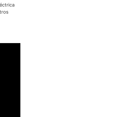
éctrica
tros