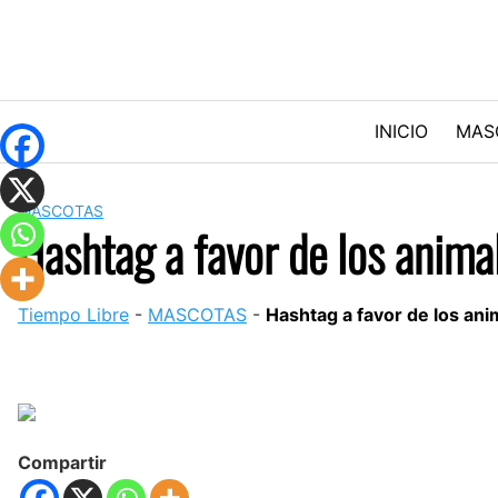
Skip
to
content
INICIO
MAS
MASCOTAS
Hashtag a favor de los anima
Tiempo Libre
-
MASCOTAS
-
Hashtag a favor de los ani
Compartir