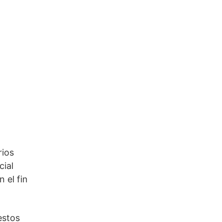
rios
cial
 el fin
estos