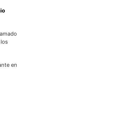
io
llamado
 los
iante en