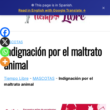
Skip
🌐 This page is in Spanish.
×
to
Read in English with Google Translate →
content
MASCOTAS
Indignación por el maltrato
animal
Tiempo Libre
-
MASCOTAS
-
Indignación por el
maltrato animal