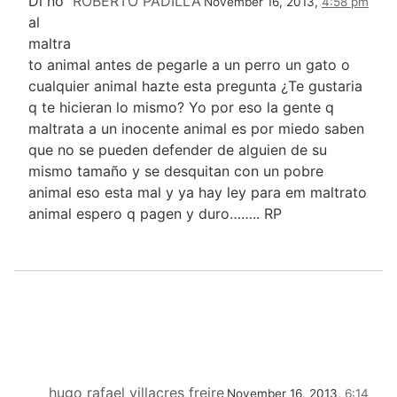
Di no
ROBERTO PADILLA
November 16, 2013,
4:58 pm
al
maltra
to animal antes de pegarle a un perro un gato o
cualquier animal hazte esta pregunta ¿Te gustaria
q te hicieran lo mismo? Yo por eso la gente q
maltrata a un inocente animal es por miedo saben
que no se pueden defender de alguien de su
mismo tamaño y se desquitan con un pobre
animal eso esta mal y ya hay ley para em maltrato
animal espero q pagen y duro…….. RP
hugo rafael villacres freire
November 16, 2013,
6:14