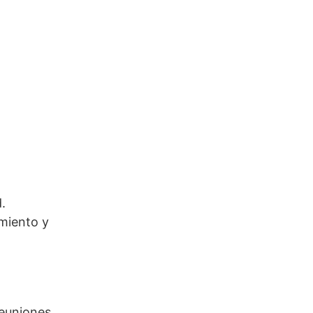
.
amiento y
reuniones