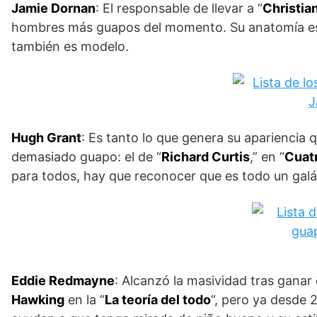
Jamie Dornan
: El responsable de llevar a “
Christia
hombres más guapos del momento. Su anatomía es e
también es modelo.
Hugh Grant
: Es tanto lo que genera su apariencia q
demasiado guapo: el de “
Richard Curtis
,” en “
Cuatr
para todos, hay que reconocer que es todo un galá
Eddie Redmayne
: Alcanzó la masividad tras ganar
Hawking
en la “
La teoría del todo
“, pero ya desde 