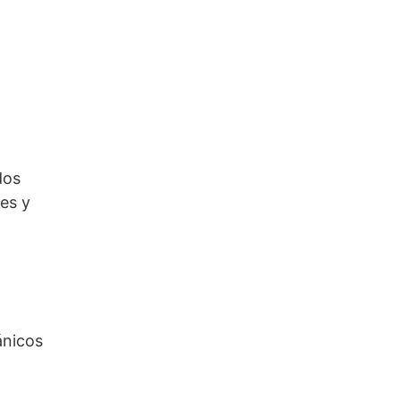
dos
es y
ánicos