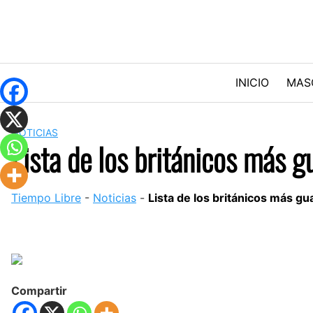
Skip
to
content
INICIO
MAS
NOTICIAS
Lista de los británicos más 
Tiempo Libre
-
Noticias
-
Lista de los británicos más g
Compartir