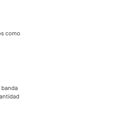
hos como
a banda
cantidad