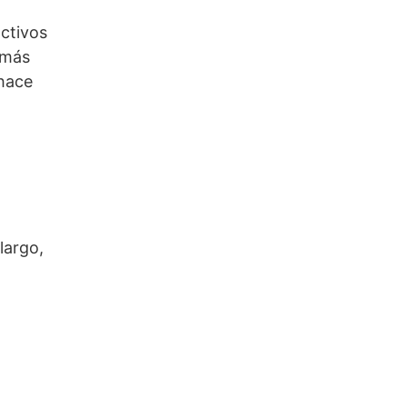
ctivos
 más
hace
largo,