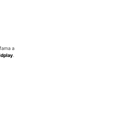
 fama a
ldplay
.