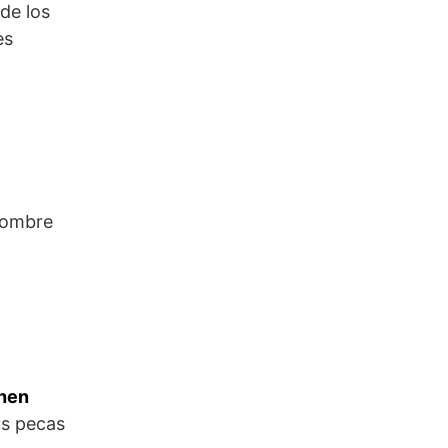
de los
es
 hombre
hen
us pecas